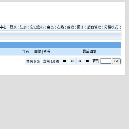
中心
登录
注册
忘记密码
会员
在线
搜索
圈子
后台管理
分栏模式
作者
回复 |
查看
最后回复
转到
共有 0 条
当前 1/0 页