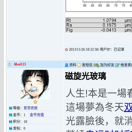
2013/11/26 18:32:58/ 用户IP：已记录
libai123
资料
发短信
加为好友
他发表
磁旋光玻璃
!
人生
本是一場
這場夢為冬天
等级：
贫穷农民
金币：
1
金币充值
光露臉後，就
积分：
18
发帖：
0