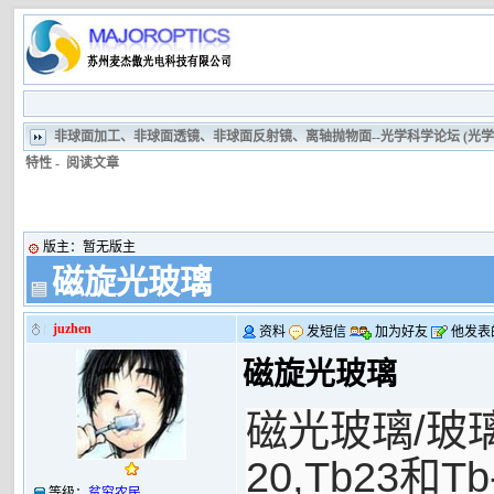
非球面加工、非球面透镜、非球面反射镜、离轴抛物面--光学科学论坛 (光
特性
-
阅读文章
版主：
暂无版主
磁旋光玻璃
juzhen
资料
发短信
加为好友
他发表
磁旋光玻璃
/
磁光玻璃
玻
20,Tb23
Tb
和
等级：
贫穷农民