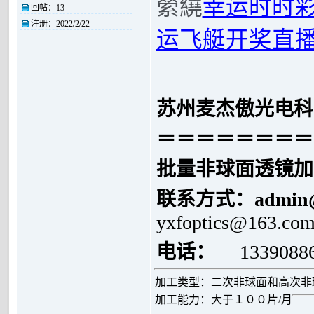
縈繞
幸运时时
回帖：
13
注册：
2022/2/22
运飞艇开奖直
苏州麦杰傲光电科
＝＝＝＝＝＝＝＝
批量非球面透镜加
联系方式：
admin
yxfoptics@163.co
电话：
1339088
加工类型：二次非球面和高次非
加工能力：大于１００片/月