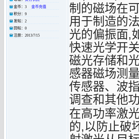
制的磁场在
金币：
3
金币充值
积分：
9
用于制造的
发帖：
2
回帖：
0
,
光的偏振面
注册：
2013/7/15
快速光学开
磁光存储和
感器磁场测
传感器、波
调查和其他
在高功率激
,
的
以防止破