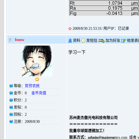
2009/8/30 21:53:31/ 用户IP：已记录
fsnow
资料
发短信
加为好友
他发表
学习一下
等级：
贫穷农民
金币：
0
金币充值
积分：
2
发帖：
0
回帖：
2
苏州麦杰傲光电科技有限公司
注册：
2009/8/30
＝＝＝＝＝＝＝＝＝＝＝＝＝
批量非球面透镜加工！
联系方式：
admin@majorop
tics.com 或者