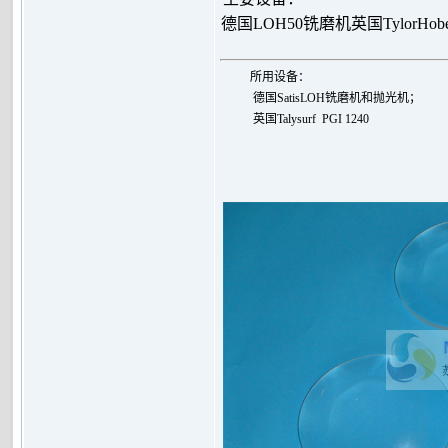
德国LOH50铣磨机
英国TylorHo
所用设备：
德国SatisLOH铣磨机和抛光机；
英国
Talysurf PGI 1240