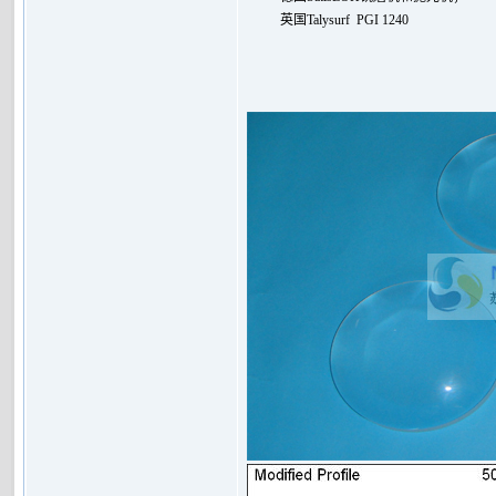
英国
Talysurf PGI 1240