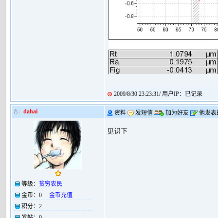
2009/8/30 23:23:31/ 用户IP：已记录
dahai
资料
发短信
加为好友
他发表
见识下
等级：
贫穷农民
金币：
0
金币充值
积分：
2
发帖：
0