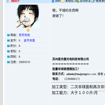
翔羽子
资料
发短信
加为好友
他发表
嗯，不错的东西啊
谢谢了！
等级：
贫穷农民
金币：
0
金币充值
积分：
8
发帖：
0
回帖：
8
苏州麦杰傲光电科技有限公司
注册：
2009/9/19
＝＝＝＝＝＝＝＝＝＝＝＝＝
批量非球面透镜加工！
联系方式：
admin@majorop
tics.com 或者
电话：
13390886172
加工类型：二次非球面和高次非
加工能力：大于１００片/月