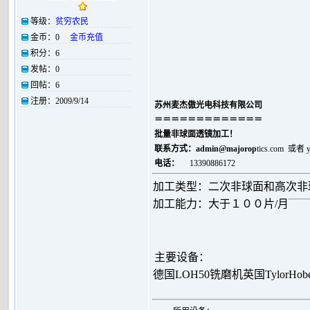
等级：
贫穷农民
金币：
0
金币充值
积分：
6
发帖：
0
回帖：
6
注册：
2009/9/14
苏州麦杰傲光电科技有限公司
＝＝＝＝＝＝＝＝＝＝＝＝＝
批量非球面透镜加工！
联系方式：
admin@majorop
tics.com 或者
电话：
13390886172
加工类型：二次非球面和高次非
加工能力：大于１００片/月
主要设备：
德国LOH50铣磨机
英国TylorHo