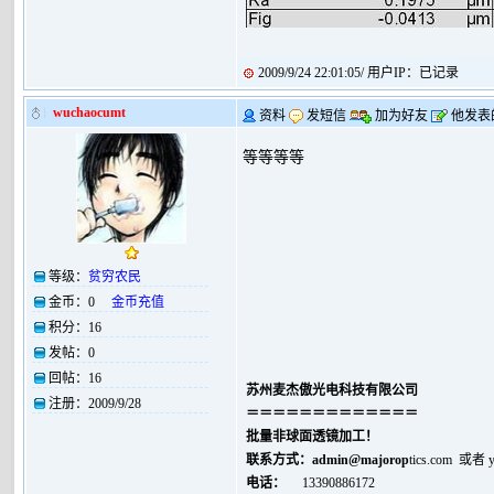
2009/9/24 22:01:05/ 用户IP：已记录
wuchaocumt
资料
发短信
加为好友
他发表
等等等等
等级：
贫穷农民
金币：
0
金币充值
积分：
16
发帖：
0
回帖：
16
苏州麦杰傲光电科技有限公司
注册：
2009/9/28
＝＝＝＝＝＝＝＝＝＝＝＝＝
批量非球面透镜加工！
联系方式：
admin@majorop
tics.com 或者
电话：
13390886172