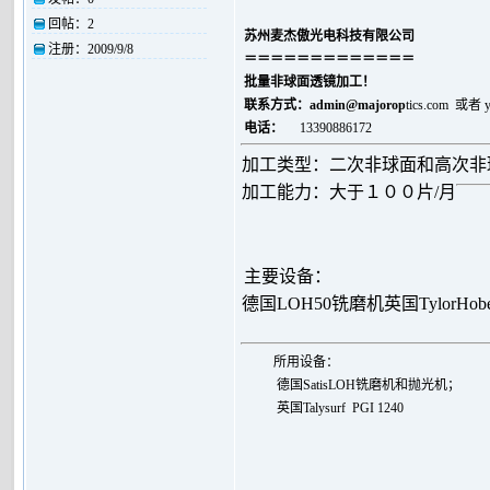
回帖：
2
苏州麦杰傲光电科技有限公司
注册：
2009/9/8
＝＝＝＝＝＝＝＝＝＝＝＝＝
批量非球面透镜加工！
联系方式：
admin@majorop
tics.com 或者
电话：
13390886172
加工类型：二次非球面和高次非
加工能力：大于１００片/月
主要设备：
德国LOH50铣磨机
英国TylorHo
所用设备：
德国SatisLOH铣磨机和抛光机；
英国
Talysurf PGI 1240