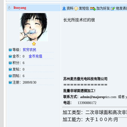
lixuyang
资料
发短信
加为好友
他发表
长光所技术烂的很
等级：
贫穷农民
金币：
0
金币充值
积分：
6
发帖：
0
回帖：
6
苏州麦杰傲光电科技有限公司
注册：
2009/8/30
＝＝＝＝＝＝＝＝＝＝＝＝＝
批量非球面透镜加工！
联系方式：
admin@majorop
tics.com 或者
电话：
13390886172
加工类型：二次非球面和高次非
加工能力：大于１００片/月