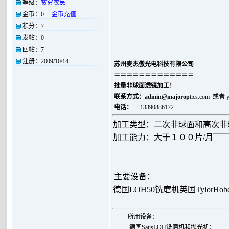
等级：
贫穷农民
金币：
0
金币充值
积分：
7
发帖：
0
回帖：
7
注册：
2009/10/14
苏州麦杰傲光电科技有限公司
＝＝＝＝＝＝＝＝＝＝＝＝＝
批量非球面透镜加工！
联系方式：
admin@majorop
tics.com 或者
电话：
13390886172
加工类型：二次非球面和高次非
加工能力：大于１００片/月
主要设备：
德国LOH50铣磨机
英国TylorHo
所用设备：
德国SatisLOH铣磨机和抛光机；