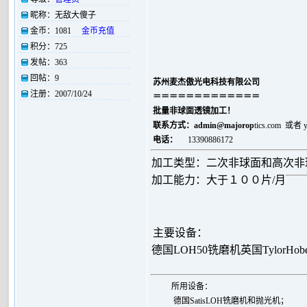
昵称：
无敌大傻子
金币：
1081
金币充值
积分：
725
发帖：
363
回帖：
9
苏州麦杰傲光电科技有限公司
注册：
2007/10/24
＝＝＝＝＝＝＝＝＝＝＝＝＝
批量非球面透镜加工！
联系方式：
admin@majorop
tics.com 或者
电话：
13390886172
加工类型：二次非球面和高次非
加工能力：大于１００片/月
主要设备：
德国LOH50铣磨机
英国TylorHo
所用设备：
德国SatisLOH铣磨机和抛光机；