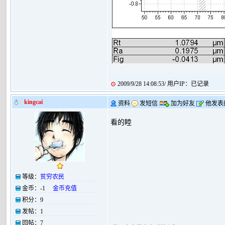
2009/9/28 14:08:53/ 用户IP：已记录
kingcai
资料
发短信
加为好友
他发表
看的睦
等级：
贫穷农民
金币：
-1
金币充值
积分：
9
发帖：
1
回帖：
7