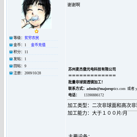
谢谢啊
等级：
贫穷农民
金币：
1
金币充值
积分：
11
发帖：
1
回帖：
9
苏州麦杰傲光电科技有限公司
注册：
2009/10/28
＝＝＝＝＝＝＝＝＝＝＝＝＝
批量非球面透镜加工！
联系方式：
admin@majorop
tics.com 或者
电话：
13390886172
加工类型：二次非球面和高次非
加工能力：大于１００片/月
主要设备：