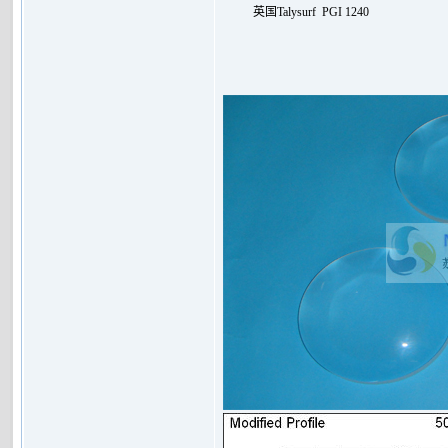
英国
Talysurf PGI 1240