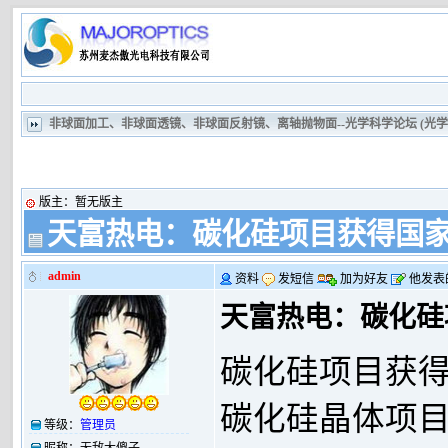
非球面加工、非球面透镜、非球面反射镜、离轴抛物面--光学科学论坛 (光
版主：
暂无版主
天富热电：碳化硅项目获得国
admin
资料
发短信
加为好友
他发表
天富热电：碳化硅
碳化硅项目获
碳化硅晶体项
等级：
管理员
昵称：
无敌大傻子